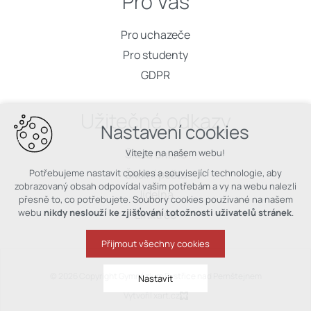
Pro Vás
Pro uchazeče
Pro studenty
GDPR
Užitečné odkazy
Nastavení cookies
Škola online
Vítejte na našem webu!
Školní pošta
Potřebujeme nastavit cookies a související technologie, aby
zobrazovaný obsah odpovídal vašim potřebám a vy na webu nalezli
Jídelna
přesně to, co potřebujete. Soubory cookies používané na našem
webu
nikdy neslouží ke zjišťování totožnosti uživatelů stránek
.
Linktree
Přijmout všechny cookies
© 2026 Copyright Gymnázium Bystřice nad Pernštejnem
Nastavit
Vytvořil xart.cz