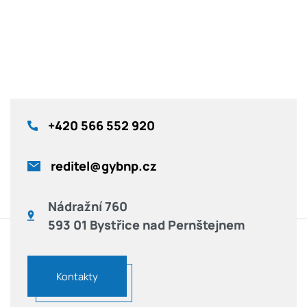
+420
566 552 920
reditel@gybnp.cz
Nádražní 760
593 01 Bystřice nad Pernštejnem
Kontakty