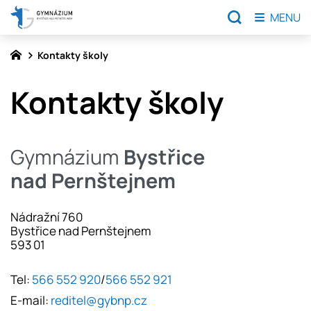
MENU
Kontakty školy
Kontakty školy
Gymnázium
Bystřice
nad Pernštejnem
Nádražní 760
Bystřice nad Pernštejnem
593 01
Tel:
566 552 920
/
566 552 921
E-mail:
reditel@gybnp.cz