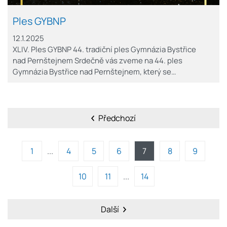
Ples GYBNP
12.1.2025
XLIV. Ples GYBNP 44. tradiční ples Gymnázia Bystřice
nad Pernštejnem Srdečně vás zveme na 44. ples
Gymnázia Bystřice nad Pernštejnem, který se…
Předchozí
1
4
5
6
7
8
9
10
11
14
Další