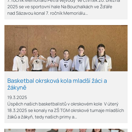
7. ročník Memoriálu Petra Vejvody Ve čtvrtek 20. března
2025 se ve sportovní hale Na Bouchalkách ve Žďáře
nad Sázavou konal 7. ročník Memoriálu…
Basketbal okrsková kola mladší žáci a
žákyně
19.3.2025
Úspěch našich basketbalistů v okrskovém kole V úterý
18.3.2025 se konaly na ZŠ TGM okrskové turnaje mladších
žáků a žákyň, tedy našich primy a…