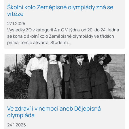
Školní kolo Zeměpisné olympiády zná se
vítěze
27.1.2025
Výsledky ZO v kategorii A a C V týdnu od 20. do 24. ledna
se konalo školní kolo Zeměpisné olympiády ve třídách
prima, tercie a kvarta. Studenti…
Ve zdraví i v nemoci aneb Dějepisná
olympiáda
24.1.2025