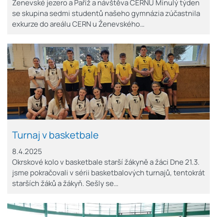
Ženevské jezero a Paříž a návštěva CERNU Minulý týden
se skupina sedmi studentů našeho gymnázia zúčastnila
exkurze do areálu CERN u Ženevského…
Turnaj v basketbale
8.4.2025
Okrskové kolo v basketbale starší žákyně a žáci Dne 21.3.
jsme pokračovali v sérii basketbalových turnajů, tentokrát
starších žáků a žákyň. Sešly se…