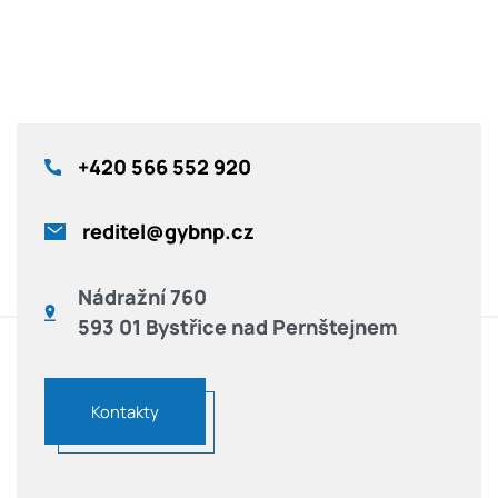
+420
566 552 920
reditel@gybnp.cz
Nádražní 760
593 01 Bystřice nad Pernštejnem
Kontakty