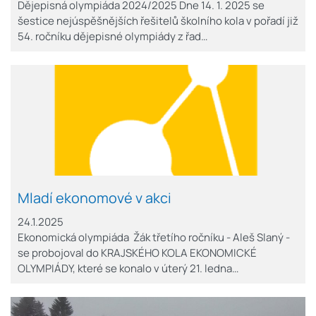
Dějepisná olympiáda 2024/2025 Dne 14. 1. 2025 se
šestice nejúspěšnějších řešitelů školního kola v pořadí již
54. ročníku dějepisné olympiády z řad…
Mladí ekonomové v akci
24.1.2025
Ekonomická olympiáda Žák třetího ročníku - Aleš Slaný -
se probojoval do KRAJSKÉHO KOLA EKONOMICKÉ
OLYMPIÁDY, které se konalo v úterý 21. ledna…