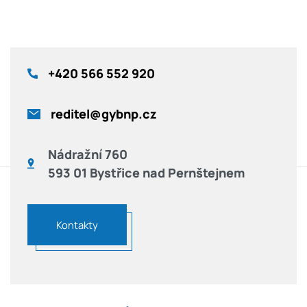
+420
566 552 920
reditel@gybnp.cz
Nádražní 760
593 01 Bystřice nad Pernštejnem
Kontakty