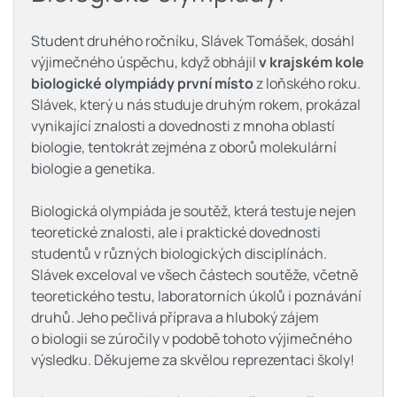
Student druhého ročníku, Slávek Tomášek, dosáhl
výjimečného úspěchu, když obhájil
v krajském kole
biologické olympiády první místo
z loňského roku.
Slávek, který u nás studuje druhým rokem, prokázal
vynikající znalosti a dovednosti z mnoha oblastí
biologie, tentokrát zejména z oborů molekulární
biologie a genetika.
Biologická olympiáda je soutěž, která testuje nejen
teoretické znalosti, ale i praktické dovednosti
studentů v různých biologických disciplínách.
Slávek exceloval ve všech částech soutěže, včetně
teoretického testu, laboratorních úkolů i poznávání
druhů. Jeho pečlivá příprava a hluboký zájem
o biologii se zúročily v podobě tohoto výjimečného
výsledku. Děkujeme za skvělou reprezentaci školy!