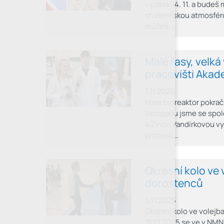
v pátek 14. 11. a bude
studentskou atmosféru
můžeš…
Malé řasy, velká
pracovišti Akad
7.11.2025
Mise bioreaktor pokrač
listopadu jsme se spo
a Zinou Vandírkovou v
procesů…
Okresní kolo ve 
dorostenců
5.11.2025
Okresní kolo ve volejb
31.10.2025 se ve v NMN