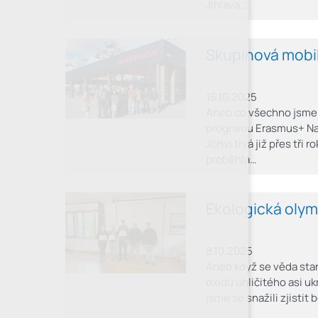
Jihlava …
Skupinová mobil
15.10.2025
Aneb co všechno jsme 
programu Erasmus+ Na
Jõhvi trvá již přes tři
proběhla…
Ekologická oly
8.10.2025
Aneb když se věda sta
oxidu uhličitého asi u
jsme se snažili zjistit