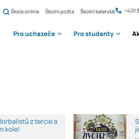
+420
Škola online
Školní pošta
Školní kalendář
Pro uchazeče
Pro studenty
Ak
orbalistů z tercie a
S
m kole!
j