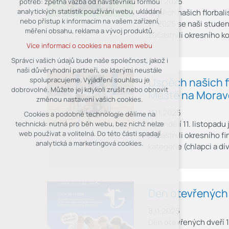
21.11.2025
potřeb: zpětná vazba od návštěvníků formou
analytických statistik používání webu, ukládání
Úspěch našich florbali
udržení kontextu stránek (session):
nebo přístup k informacím na vašem zařízení,
případná přihlášení, volby jazyka, apod.
11. 2025 se naši student
měření obsahu, reklama a vývoj produktů.
zúčastnili okresního ko
Volitelná cookies
Více informací o cookies na našem webu
analytická pro anonymizované
vyhodnocení návštěvnosti
Správci vašich údajů bude naše společnost, jakož i
naši důvěryhodní partneři, se kterými neustále
marketingová cookies (Google)
Úspěch našich f
spolupracujeme. Vyjádření souhlasu je
Více informací o cookies na našem webu
dobrovolné. Můžete jej kdykoli zrušit nebo obnovit
Městě na Morav
změnou nastavení vašich cookies.
11.11.2025
Cookies a podobné technologie dělíme na
Přijmout všechny cookies
V pondělí 11. listopadu
technická: nutná pro běh webu, bez nichž nelze
web používat a volitelná. Do této části spadají
zúčastnili okresního fin
Odmítnout vše
analytická a marketingová cookies.
kategorie (chlapci a dí
Den otevřených 
8.11.2025
Den otevřených dveří 14