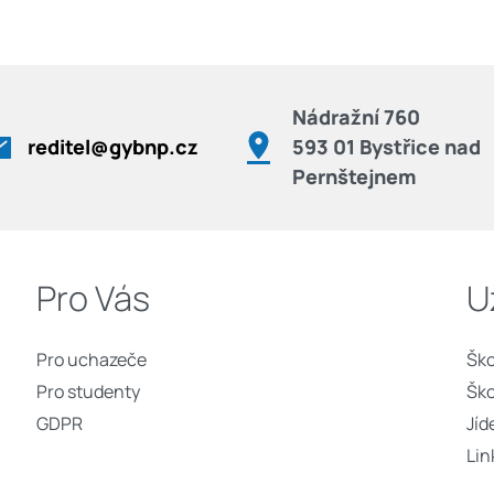
Nádražní 760
reditel@gybnp.cz
593 01 Bystřice nad
Pernštejnem
Pro Vás
U
Pro uchazeče
Ško
Pro studenty
Ško
GDPR
Jíd
Lin