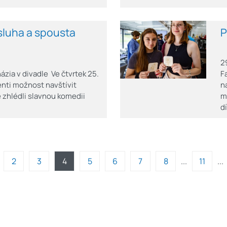
 sluha a spousta
P
2
zia v divadle Ve čtvrtek 25.
F
enti možnost navštívit
n
 zhlédli slavnou komedii
m
d
2
3
4
5
6
7
8
11