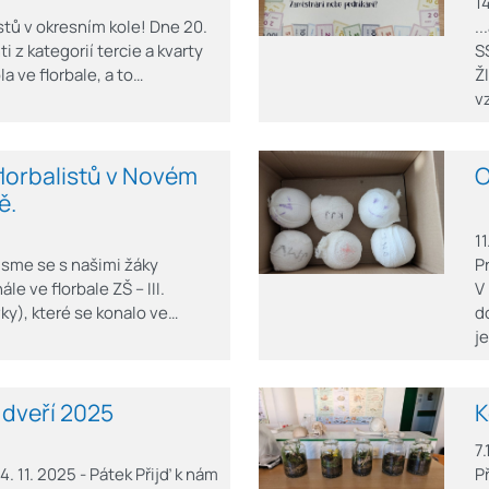
1
stů v okresním kole! Dne 20.
.
i z kategorií tercie a kvarty
S
la ve florbale, a to…
Ž
v
lorbalistů v Novém
O
ě.
1
 jsme se s našimi žáky
P
ále ve florbale ZŠ – III.
V
vky), které se konalo ve…
d
j
dveří 2025
K
7
. 11. 2025 - Pátek Přijď k nám
P