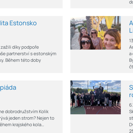
d
ita Estonsko
A
L
1
zažili díky podpoře
A
še partnerství s estonským
a
 roky. Během této doby
B
č
mpiáda
S
r
6
ne dobrodružstvím Kolik
S
krývá jeden strom? Nejen to
s
 během krajského kola…
D
2