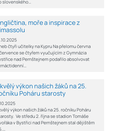
o slovenského…
ngličtina, moře a inspirace z
imassolu
3.10.2025
neb čtyři učitelky na Kypru Na přelomu června
 července se čtyřem vyučujícím z Gymnázia
ystřice nad Pernštejnem podařilo absolvovat
trnáctidenní…
kvělý výkon našich žáků na 25.
očníku Poháru starosty
.10.2025
kvělý výkon našich žáků na 25. ročníku Poháru
tarosty. Ve středu 2. října se stadion Tomáše
vořáka v Bystřici nad Pernštejnem stal dějištěm
5.…