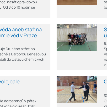
š moci nasát opravdovou
s
. Od 8 do 10 hodin se
b
 věda aneb stáž na
S
emie věd v Praze
u
5
uje Druhého a třetího
S
lečně s Barborou Benešovou
V
ydali do Ústavu chemických
n
v
volejbale
O
3
ale dorostenců V pátek
O
M konalo okresní kolo
v