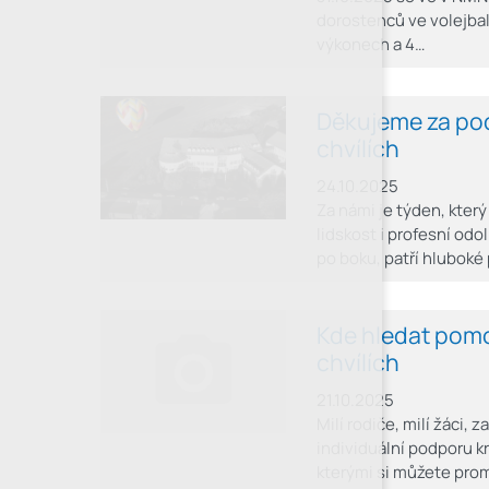
dorostenců ve volejbal
výkonech a 4…
Děkujeme za pod
chvílích
24.10.2025
Za námi je týden, který
lidskost i profesní odo
po boku, patří hluboké
Kde hledat pomo
chvílích
21.10.2025
Milí rodiče, milí žáci,
individuální podporu k
kterými si můžete pro