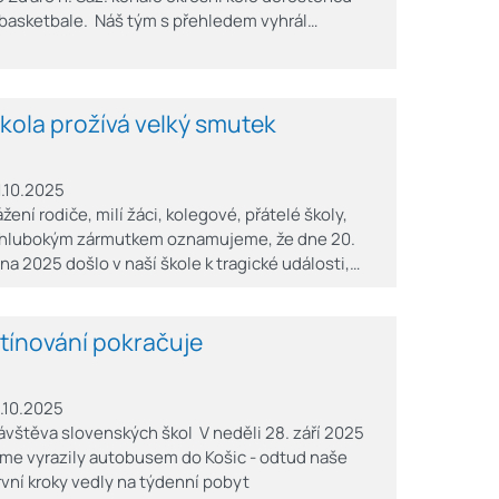
 basketbale. Náš tým s přehledem vyhrál…
kola prožívá velký smutek
1.10.2025
ážení rodiče, milí žáci, kolegové, přátelé školy,
 hlubokým zármutkem oznamujeme, že dne 20.
íjna 2025 došlo v naší škole k tragické události,…
tínování pokračuje
7.10.2025
ávštěva slovenských škol V neděli 28. září 2025
sme vyrazily autobusem do Košic - odtud naše
rvní kroky vedly na týdenní pobyt