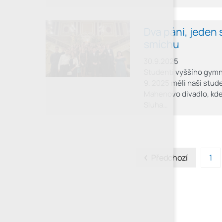
Dva páni, jeden
smíchu
30.9.2025
Studenti vyššího gymná
9. 2025 měli naši stud
Mahenovo divadlo, kde
Sluha…
Předchozí
1