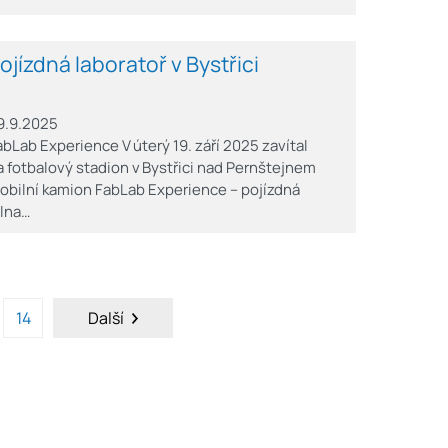
ojízdná laboratoř v Bystřici
9.9.2025
abLab Experience V úterý 19. září 2025 zavítal
a fotbalový stadion v Bystřici nad Pernštejnem
obilní kamion FabLab Experience – pojízdná
ílna…
14
Další