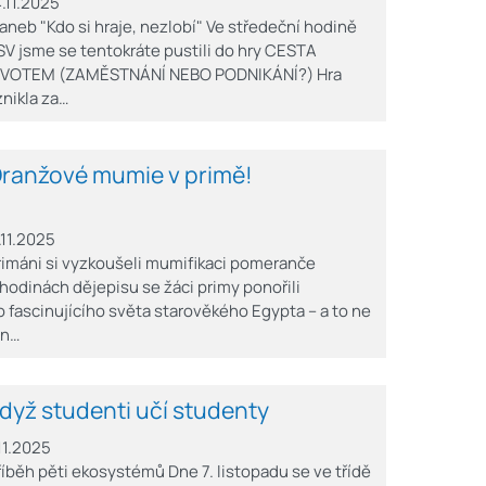
4.11.2025
..aneb "Kdo si hraje, nezlobí" Ve středeční hodině
SV jsme se tentokráte pustili do hry CESTA
IVOTEM (ZAMĚSTNÁNÍ NEBO PODNIKÁNÍ?) Hra
znikla za…
ranžové mumie v primě!
1.11.2025
rimáni si vyzkoušeli mumifikaci pomeranče
 hodinách dějepisu se žáci primy ponořili
o fascinujícího světa starověkého Egypta – a to ne
en…
dyž studenti učí studenty
.11.2025
říběh pěti ekosystémů Dne 7. listopadu se ve třídě