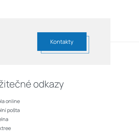
Kontakty
žitečné odkazy
la online
lní pošta
elna
ktree