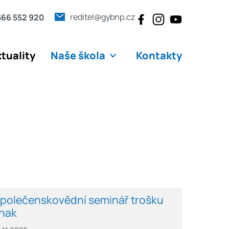
reditel@gybnp.cz
566 552 920
tuality
Naše škola
Kontakty
polečenskovědní seminář trošku
inak