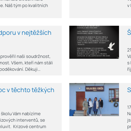
e. Náš tým po kvalitních
v
poru v nejtěžších
Š
2
 prověřil naši soudržnost,
V
lnost. Všem, kteří nám stáli
s
 poděkování. Děkuji…
ř
c v těchto těžkých
S
1
 za školu Vám nabízíme
N
rizových interventů, se
j
mluvit. Krizové centrum
p