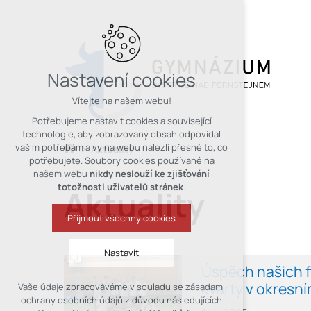
Nastavení cookies
Vítejte na našem webu!
Potřebujeme nastavit cookies a související
technologie, aby zobrazovaný obsah odpovídal
vašim potřebám a vy na webu nalezli přesně to, co
Aktuality
potřebujete. Soubory cookies používané na
našem webu
nikdy neslouží ke zjišťování
totožnosti uživatelů stránek
.
Aktuality
Přijmout všechny cookies
Nastavit
Úspěch našich fl
kvarty v okresní
Vaše údaje zpracováváme v souladu se zásadami
Technická cookies
ochrany osobních údajů z důvodu následujících
nutná pro provozování webu