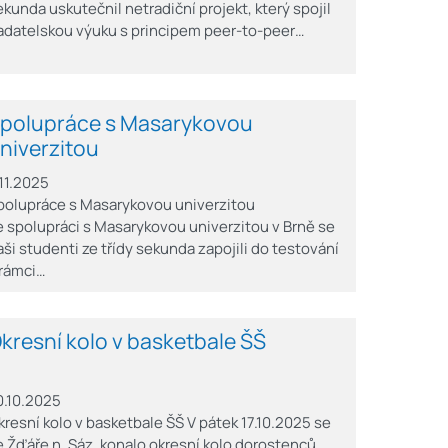
ekunda uskutečnil netradiční projekt, který spojil
adatelskou výuku s principem peer-to-peer…
polupráce s Masarykovou
niverzitou
.11.2025
polupráce s Masarykovou univerzitou
e spolupráci s Masarykovou univerzitou v Brně se
aši studenti ze třídy sekunda zapojili do testování
 rámci…
kresní kolo v basketbale ŠŠ
0.10.2025
kresní kolo v basketbale ŠŠ V pátek 17.10.2025 se
e Žďáře n. Sáz. konalo okresní kolo dorostenců