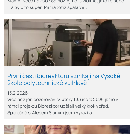
Máme. Něco na zub? Samozřejmě. Uvidíme, jaké to bude
… a bylo to super! Prima totiž spala ve…
První části bioreaktoru vznikají na Vysoké
škole polytechnické v Jihlavě
13.2.2026
Více než jen pozorování V úterý 10. února 2026 jsme v
rámci projektu Bioreaktor udělali velký krok vpřed.
Společně s Alešem Slaným jsem vyrazila…