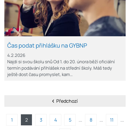
Čas podat přihlášku na GYBNP
4.2.2026
Najdi si svou školu snů Od 1. do 20. února běží oficiální
termín podávání přihlášek na střední školy. Máš tedy
ještě dost času promyslet, kam…
Předchozí
1
2
3
4
5
8
11