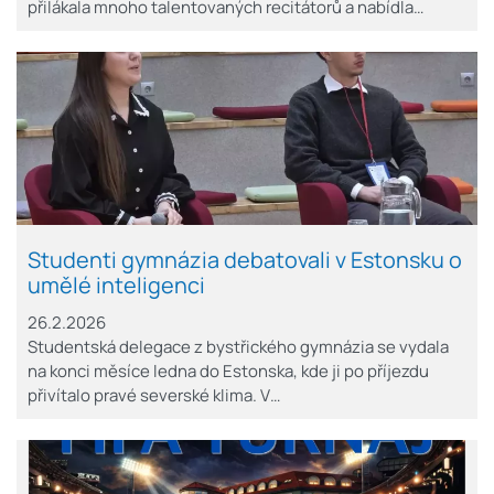
přilákala mnoho talentovaných recitátorů a nabídla…
Studenti gymnázia debatovali v Estonsku o
umělé inteligenci
26.2.2026
Studentská delegace z bystřického gymnázia se vydala
na konci měsíce ledna do Estonska, kde ji po příjezdu
přivítalo pravé severské klima. V…