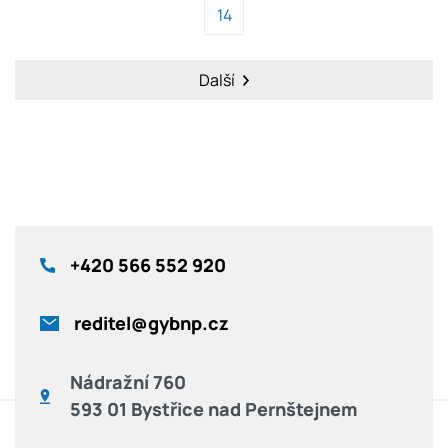
14
Další
+420
566 552 920
reditel@gybnp.cz
Nádražní 760
593 01 Bystřice nad Pernštejnem