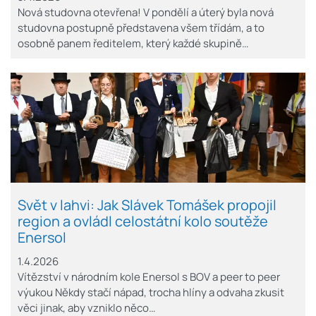
Nová studovna otevřena! V pondělí a úterý byla nová
studovna postupně představena všem třídám, a to
osobně panem ředitelem, který každé skupině…
Svět v lahvi: Jak Slávek Tomášek propojil
region a ovládl celostátní kolo soutěže
Enersol
1.4.2026
Vítězství v národním kole Enersol s BOV a peer to peer
výukou Někdy stačí nápad, trocha hlíny a odvaha zkusit
věci jinak, aby vzniklo něco…