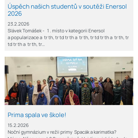
Úspěch našich studentů v soutěži Enersol
2026
23.2.2026
Slávek Tomášek - 1 . místo v kategorii Enersol
a popularizace a tr th, tr td tr th a tr th, tr td tr th a tr th, tr
td tr th a tr th, tr…
Prima spala ve škole!
15.2.2026
Noční gymnázium v režii primy Spacák a karimatka?