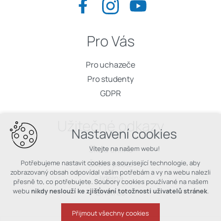
Pro Vás
Pro uchazeče
Pro studenty
GDPR
Užitečné odkazy
Nastavení cookies
Vítejte na našem webu!
Škola online
Potřebujeme nastavit cookies a související technologie, aby
Školní pošta
zobrazovaný obsah odpovídal vašim potřebám a vy na webu nalezli
Jídelna
přesně to, co potřebujete. Soubory cookies používané na našem
webu
nikdy neslouží ke zjišťování totožnosti uživatelů stránek
.
Linktree
Přijmout všechny cookies