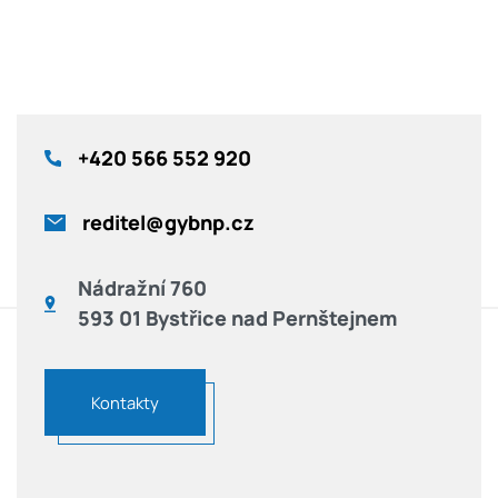
+420
566 552 920
reditel@gybnp.cz
Nádražní 760
593 01 Bystřice nad Pernštejnem
Kontakty