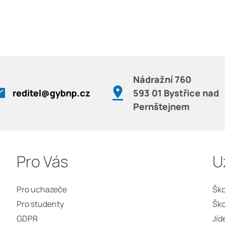
Nádražní 760
reditel@gybnp.cz
593 01 Bystřice nad
Pernštejnem
Pro Vás
U
Pro uchazeče
Ško
Pro studenty
Ško
GDPR
Jíd