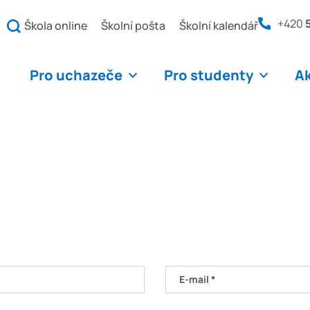
+420
Škola online
Školní pošta
Školní kalendář
Pro uchazeče
Pro studenty
Ak
E-mail *