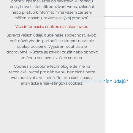
potřeb: zpětná vazba od návštěvníků formou
analytických statistik používání webu, ukládání
udržení kontextu stránek (session):
Kontaktní telefon
nebo přístup k informacím na vašem zařízení,
případná přihlášení, volby jazyka, apod.
měření obsahu, reklama a vývoj produktů.
Volitelná cookies
Více informací o cookies na našem webu
analytická pro anonymizované
vyhodnocení návštěvnosti
Vaše zpráva *
Správci vašich údajů bude naše společnost, jakož i
naši důvěryhodní partneři, se kterými neustále
marketingová cookies (Google)
spolupracujeme. Vyjádření souhlasu je
Více informací o cookies na našem webu
dobrovolné. Můžete jej kdykoli zrušit nebo obnovit
změnou nastavení vašich cookies.
Cookies a podobné technologie dělíme na
Přijmout všechny cookies
technická: nutná pro běh webu, bez nichž nelze
web používat a volitelná. Do této části spadají
Souhlas se zpracováním osobních údajů *
Odmítnout vše
analytická a marketingová cookies.