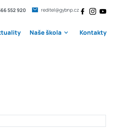
reditel@gybnp.cz
566 552 920
tuality
Naše škola
Kontakty