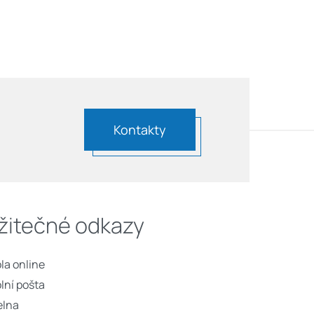
Kontakty
žitečné odkazy
la online
lní pošta
elna