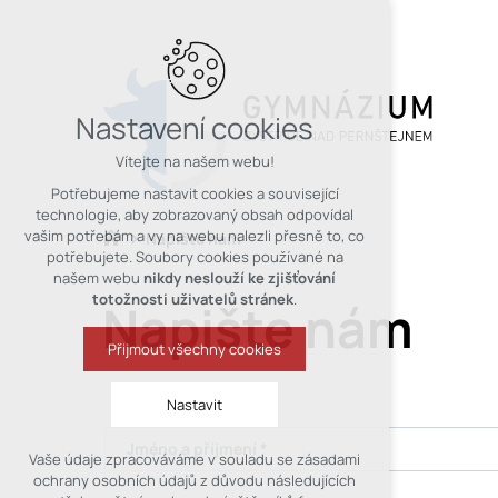
Nastavení cookies
Vítejte na našem webu!
Potřebujeme nastavit cookies a související
technologie, aby zobrazovaný obsah odpovídal
vašim potřebám a vy na webu nalezli přesně to, co
Napište nám
potřebujete. Soubory cookies používané na
našem webu
nikdy neslouží ke zjišťování
totožnosti uživatelů stránek
.
Napište nám
Přijmout všechny cookies
Nastavit
Jméno a příjmení *
Vaše údaje zpracováváme v souladu se zásadami
Technická cookies
ochrany osobních údajů z důvodu následujících
nutná pro provozování webu