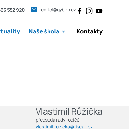
reditel@gybnp.cz
566 552 920
tuality
Naše škola
Kontakty
Vlastimil Růžička
předseda rady rodičů
vlastimil.ruzicka@tiscali.cz