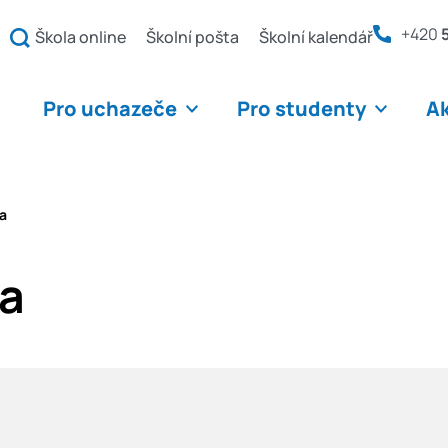
+420
Škola online
Školní pošta
Školní kalendář
Pro uchazeče
Pro studenty
Ak
ka
ka