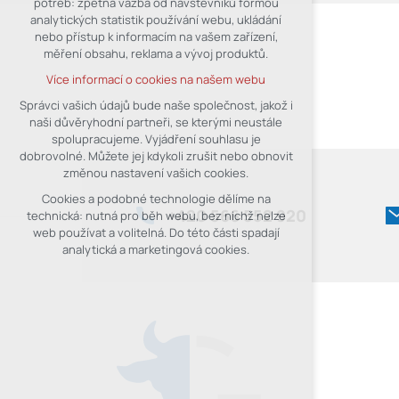
potřeb: zpětná vazba od návštěvníků formou
analytických statistik používání webu, ukládání
udržení kontextu stránek (session):
nebo přístup k informacím na vašem zařízení,
případná přihlášení, volby jazyka, apod.
měření obsahu, reklama a vývoj produktů.
Volitelná cookies
Více informací o cookies na našem webu
analytická pro anonymizované
vyhodnocení návštěvnosti
Správci vašich údajů bude naše společnost, jakož i
naši důvěryhodní partneři, se kterými neustále
marketingová cookies (Google)
spolupracujeme. Vyjádření souhlasu je
Více informací o cookies na našem webu
dobrovolné. Můžete jej kdykoli zrušit nebo obnovit
změnou nastavení vašich cookies.
Cookies a podobné technologie dělíme na
Přijmout všechny cookies
+420
566 552 920
technická: nutná pro běh webu, bez nichž nelze
web používat a volitelná. Do této části spadají
Odmítnout vše
analytická a marketingová cookies.