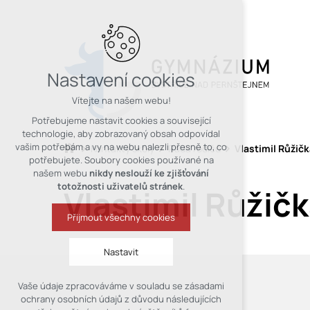
Nastavení cookies
Vítejte na našem webu!
Potřebujeme nastavit cookies a související
technologie, aby zobrazovaný obsah odpovídal
vašim potřebám a vy na webu nalezli přesně to, co
Kontakty školy
Rada rodičů
Vlastimil Růžič
potřebujete. Soubory cookies používané na
našem webu
nikdy neslouží ke zjišťování
totožnosti uživatelů stránek
.
Vlastimil Růžič
Přijmout všechny cookies
Nastavit
Vaše údaje zpracováváme v souladu se zásadami
Technická cookies
ochrany osobních údajů z důvodu následujících
nutná pro provozování webu