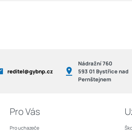
Nádražní 760
reditel@gybnp.cz
593 01 Bystřice nad
Pernštejnem
Pro Vás
U
Pro uchazeče
Ško