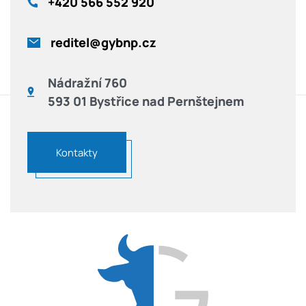
+420
566 552 920
reditel@gybnp.cz
Nádražní 760
593 01 Bystřice nad Pernštejnem
Kontakty