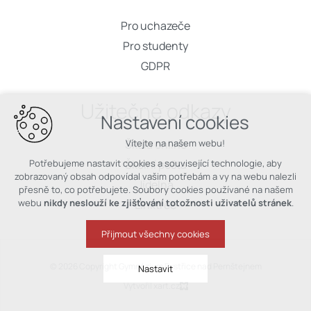
Pro uchazeče
Pro studenty
GDPR
Užitečné odkazy
Nastavení cookies
Vítejte na našem webu!
Škola online
Potřebujeme nastavit cookies a související technologie, aby
Školní pošta
zobrazovaný obsah odpovídal vašim potřebám a vy na webu nalezli
Jídelna
přesně to, co potřebujete. Soubory cookies používané na našem
webu
nikdy neslouží ke zjišťování totožnosti uživatelů stránek
.
Linktree
Přijmout všechny cookies
© 2026 Copyright Gymnázium Bystřice nad Pernštejnem
Nastavit
Vytvořil xart.cz
Technická cookies