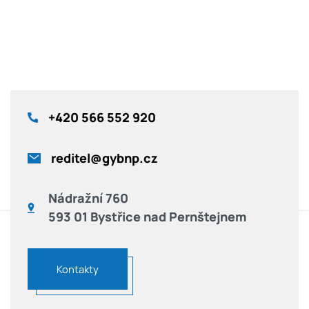
+420
566 552 920
reditel@gybnp.cz
Nádražní 760
593 01 Bystřice nad Pernštejnem
Kontakty