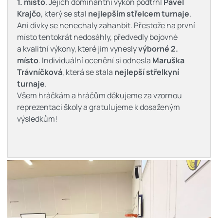
1. místo
. Jejich dominantní výkon podtrhl
Pavel
Krajčo
, který se stal
nejlepším střelcem turnaje
.
Ani dívky se nenechaly zahanbit. Přestože na první
místo tentokrát nedosáhly, předvedly bojovné
a kvalitní výkony, které jim vynesly
výborné 2.
místo
. Individuální ocenění si odnesla
Maruška
Trávníčková
, která se stala
nejlepší střelkyní
turnaje
.
Všem hráčkám a hráčům děkujeme za vzornou
reprezentaci školy a gratulujeme k dosaženým
výsledkům!