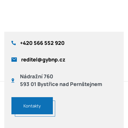
+420
566 552 920
reditel@gybnp.cz
Nádražní 760
593 01 Bystřice nad Pernštejnem
Kontakty