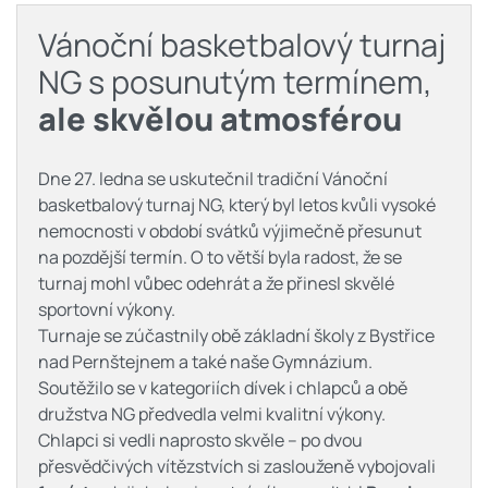
Vánoční basketbalový turnaj
NG s posunutým termínem,
ale skvělou atmosférou
Dne 27. ledna se uskutečnil tradiční Vánoční
basketbalový turnaj NG, který byl letos kvůli vysoké
nemocnosti v období svátků výjimečně přesunut
na pozdější termín. O to větší byla radost, že se
turnaj mohl vůbec odehrát a že přinesl skvělé
sportovní výkony.
Turnaje se zúčastnily obě základní školy z Bystřice
nad Pernštejnem a také naše Gymnázium.
Soutěžilo se v kategoriích dívek i chlapců a obě
družstva NG předvedla velmi kvalitní výkony.
Chlapci si vedli naprosto skvěle – po dvou
přesvědčivých vítězstvích si zaslouženě vybojovali