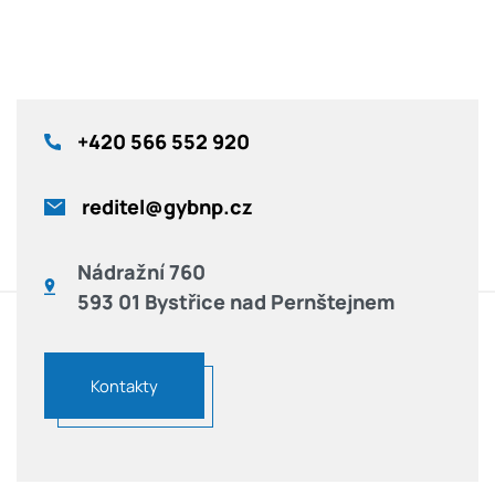
+420
566 552 920
reditel@gybnp.cz
Nádražní 760
593 01 Bystřice nad Pernštejnem
Kontakty