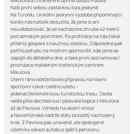
Mikulova a chráněné krajinné oblasti Pálava.
Naší první velkou zastávkou byla jeskyně
Na Turoldu. Unikátní jeskynní výzdoba připomínající
korály nás natolik okouzlila, že jsme si ani
neuvědomovali, že se nacházíme zhruba 42 metrů
pod zemským povrchem. Po prohlídce na nás čekal
přilehlý geopark s naučnou stezkou. Odpoledne pak
patřilo pohybu na místním sportovišti, kde jsme se
zapojili do dětského dne, a také první seznamovací
procházce malebným historickým centrem
Mikulova.
Úterní ráno odstartovalo přípravou na hlavní
sportovní výkon celého výletu –
jedenáctikilometrovou turistickou trasu. Cesta
vedla přes dechberoucí pálavské kopce z Mikulova
až do Pavlova. Výhledy na okolní vinice
a Novomlýnské nádrže stály za každý nachozený
krok. Z Pavlova pak unavené, ale spokojené
výletníky odvezl autobus zpět k penzionu.