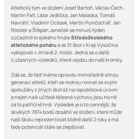
Atletický tým ve složení Josef Bartoň, Václav Čech,
Martin Falt, Libor Jedlička, Jan Malaska, Tomáš
Navrátil, Vladimír Ocásek, Martin Punčochář, Jan
Rössler a Štěpán Janeček se minulý týden
zúčastnili krajského finále
Středoškolského
atletického poháru
a ze 31 škol v Kraji Vysočina
vybojovali v Jihlavě 2. místo. Jedná se o další
z úžasných výsledků, které vejdou do naší kroniky.
Zdá se, že teď máme opravdu mimořádně silnou
generaci atletů, kteří se mohou rovnat se svými
spolužáky z jiných škol až na republikové úrovni
a nejen naši učitelé tělesné výchovy jsou na ně
za to patřičně hrdí. Výsledek je o to cennější, že
skvělých 7874 bodů dosáhli ve složení, které může
naši školu reprezentovat klidně další 2 roky a má
tedy potenciál stále se zlepšovat.