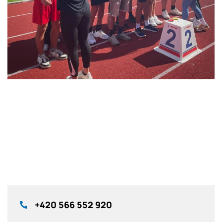
+420
566 552 920