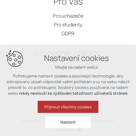
Pro Vás
Pro uchazeče
Pro studenty
GDPR
Užitečné odkazy
Nastavení cookies
Vítejte na našem webu!
Škola online
Potřebujeme nastavit cookies a související technologie, aby
Školní pošta
zobrazovaný obsah odpovídal vašim potřebám a vy na webu nalezli
Jídelna
přesně to, co potřebujete. Soubory cookies používané na našem
webu
nikdy neslouží ke zjišťování totožnosti uživatelů stránek
.
Linktree
Přijmout všechny cookies
© 2026 Copyright Gymnázium Bystřice nad Pernštejnem
Nastavit
Vytvořil xart.cz