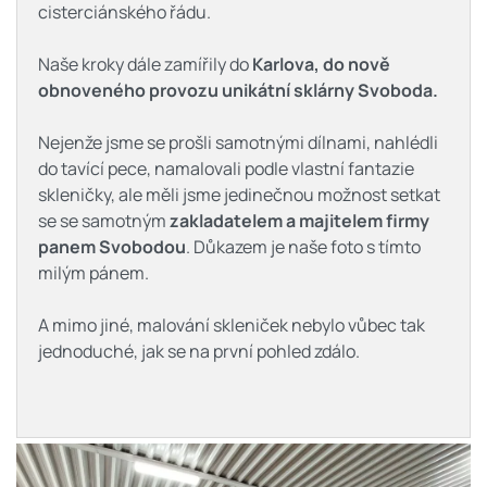
cisterciánského řádu.
Naše kroky dále zamířily do
Karlova, do nově
obnoveného provozu unikátní sklárny Svoboda.
Nejenže jsme se prošli samotnými dílnami, nahlédli
do tavící pece, namalovali podle vlastní fantazie
skleničky, ale měli jsme jedinečnou možnost setkat
se se samotným
zakladatelem a majitelem firmy
panem Svobodou
. Důkazem je naše foto s tímto
milým pánem.
A mimo jiné, malování skleniček nebylo vůbec tak
jednoduché, jak se na první pohled zdálo.