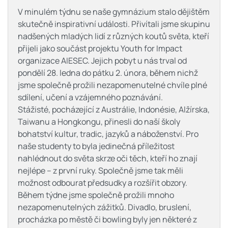
V minulém týdnu se naše gymnázium stalo dějištěm
skutečně inspirativní události. Přivítali jsme skupinu
nadšených mladých lidí z různých koutů světa, kteří
přijeli jako součást projektu Youth for Impact
organizace AIESEC. Jejich pobyt u nás trval od
pondělí 28. ledna do pátku 2. února, během nichž
jsme společně prožili nezapomenutelné chvíle plné
sdílení, učení a vzájemného poznávání.
Stážisté, pocházející z Austrálie, Indonésie, Alžírska,
Taiwanu a Hongkongu, přinesli do naší školy
bohatství kultur, tradic, jazyků a náboženství. Pro
naše studenty to byla jedinečná příležitost
nahlédnout do světa skrze oči těch, kteří ho znají
nejlépe – z první ruky. Společně jsme tak měli
možnost odbourat předsudky a rozšířit obzory.
Během týdne jsme společně prožili mnoho
nezapomenutelných zážitků. Divadlo, bruslení,
procházka po městě či bowling byly jen některé z