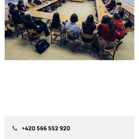
+420
566 552 920