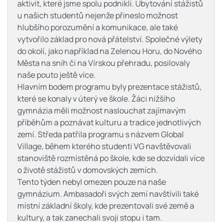
aktivit, které jsme spolu podnikli. Ubytování stážistů
u našich studentů nejenže přineslo možnost
hlubšího porozumění a komunikace, ale také
vytvořilo základ pro nová přátelství. Společné výlety
do okolí, jako například na Zelenou Horu, do Nového
Města na sníh či na Vírskou přehradu, posilovaly
naše pouto ještě více.
Hlavním bodem programu byly prezentace stážistů,
které se konaly v úterý ve škole. Žáci nižšího
gymnázia měli možnost naslouchat zajímavým
příběhům a poznávat kulturu a tradice jednotlivých
zemí. Středa patřila programu s názvem Global
Village, během kterého studenti VG navštěvovali
stanoviště rozmístěná po škole, kde se dozvídali více
o životě stážistů v domovských zemích.
Tento týden nebyl omezen pouze na naše
gymnázium. Ambasadoři svých zemí navštívili také
místní základní školy, kde prezentovali své země a
kultury, a tak zanechali svoji stopu i tam.