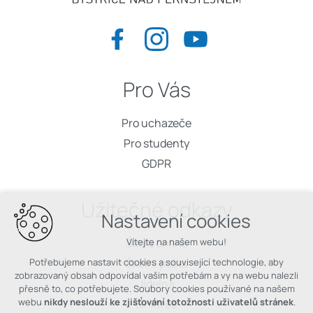
Pro Vás
Pro uchazeče
Pro studenty
GDPR
Užitečné odkazy
Nastavení cookies
Škola online
Vítejte na našem webu!
Školní pošta
Potřebujeme nastavit cookies a související technologie, aby
zobrazovaný obsah odpovídal vašim potřebám a vy na webu nalezli
Jídelna
přesně to, co potřebujete. Soubory cookies používané na našem
webu
nikdy neslouží ke zjišťování totožnosti uživatelů stránek
.
Linktree