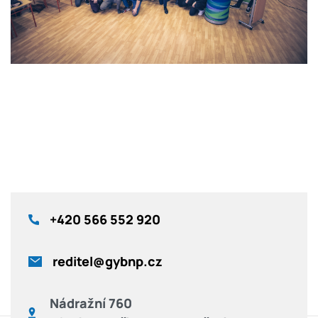
+420
566 552 920
reditel@gybnp.cz
Nádražní 760