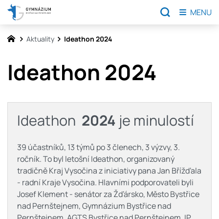
MENU
Aktuality
Ideathon 2024
Ideathon 2024
Ideathon
2024
je minulostí
39 účastníků, 13 týmů po 3 členech, 3 výzvy, 3.
ročník. To byl letošní Ideathon, organizovaný
tradičně Kraj Vysočina z iniciativy pana Jan Břížďala
- radní Kraje Vysočina. Hlavními podporovateli byli
Josef Klement - senátor za Žďársko, Město Bystřice
nad Pernštejnem, Gymnázium Bystřice nad
Pernštejnem, AGTS Bystřice nad Pernštejnem, IP