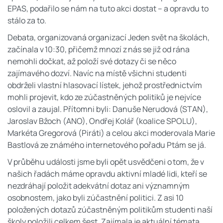
EPAS, podařilo se nám na tuto akci dostat – a opravdu to
stálo za to.
Debata, organizovaná organizací Jeden svět na školách,
začínala v 10:30, přičemž mnozí z nás se již od rána
nemohli dočkat, až položí své dotazy či se něco
zajímavého dozví. Navíc na místě všichni studenti
obdrželi vlastní hlasovací lístek, jehož prostřednictvím
mohli projevit, kdo ze zúčastněných politiků je nejvíce
oslovil a zaujal. Přítomni byli: Danuše Nerudová (STAN),
Jaroslav Bžoch (ANO), Ondřej Kolář (koalice SPOLU),
Markéta Gregorová (Piráti) a celou akci moderovala Marie
Bastlová ze známého internetového pořadu Ptám se já.
V průběhu události jsme byli opět usvědčeni o tom, že v
našich řadách máme opravdu aktivní mladé lidi, kteří se
nezdráhají položit adekvátní dotaz ani významným
osobnostem, jako byli zúčastnění politici. Z asi 10
položených dotazů zúčastněným politikům studenti naší
školy položili celkem šest. Zajímala je aktuální témata,