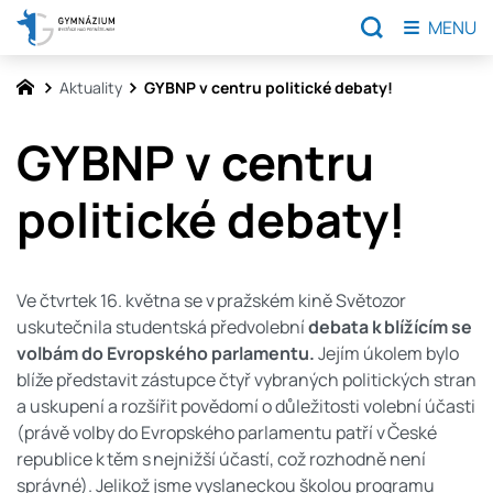
MENU
Aktuality
GYBNP v centru politické debaty!
GYBNP v centru
politické debaty!
Ve čtvrtek 16. května se v pražském kině Světozor
uskutečnila studentská předvolební
debata k blížícím se
volbám do Evropského parlamentu.
Jejím úkolem bylo
blíže představit zástupce čtyř vybraných politických stran
a uskupení a rozšířit povědomí o důležitosti volební účasti
(právě volby do Evropského parlamentu patří v České
republice k těm s nejnižší účastí, což rozhodně není
správné). Jelikož jsme vyslaneckou školou programu