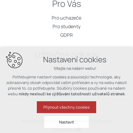
Pro Vás
Pro uchazeče
Pro studenty
GDPR
Užitečné odkazy
Nastavení cookies
Škola online
Vítejte na našem webu!
Školní pošta
Potřebujeme nastavit cookies a související technologie, aby
zobrazovaný obsah odpovídal vašim potřebám a vy na webu nalezli
Jídelna
přesně to, co potřebujete. Soubory cookies používané na našem
webu
nikdy neslouží ke zjišťování totožnosti uživatelů stránek
.
Linktree
Přijmout všechny cookies
© 2026 Copyright Gymnázium Bystřice nad Pernštejnem
Nastavit
Vytvořil xart.cz