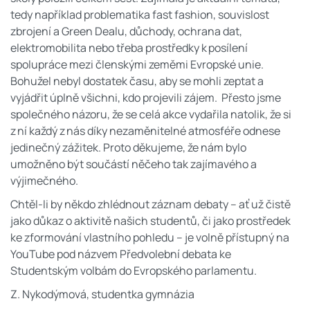
tedy například problematika fast fashion, souvislost
zbrojení a Green Dealu, důchody, ochrana dat,
elektromobilita nebo třeba prostředky k posílení
spolupráce mezi členskými zeměmi Evropské unie.
Bohužel nebyl dostatek času, aby se mohli zeptat a
vyjádřit úplně všichni, kdo projevili zájem. Přesto jsme
společného názoru, že se celá akce vydařila natolik, že si
z ní každý z nás díky nezaměnitelné atmosféře odnese
jedinečný zážitek. Proto děkujeme, že nám bylo
umožněno být součástí něčeho tak zajímavého a
výjimečného.
Chtěl-li by někdo zhlédnout záznam debaty – ať už čistě
jako důkaz o aktivitě našich studentů, či jako prostředek
ke zformování vlastního pohledu – je volně přístupný na
YouTube pod názvem Předvolební debata ke
Studentským volbám do Evropského parlamentu.
Z. Nykodýmová, studentka gymnázia