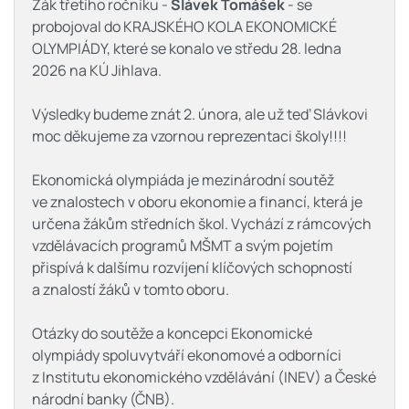
Žák třetího ročníku -
Slávek Tomášek
- se
probojoval do KRAJSKÉHO KOLA EKONOMICKÉ
OLYMPIÁDY, které se konalo ve středu 28. ledna
2026 na KÚ Jihlava.
Výsledky budeme znát 2. února, ale už teď Slávkovi
moc děkujeme za vzornou reprezentaci školy!!!!
Ekonomická olympiáda je mezinárodní soutěž
ve znalostech v oboru ekonomie a financí, která je
určena žákům středních škol. Vychází z rámcových
vzdělávacích programů MŠMT a svým pojetím
přispívá k dalšímu rozvíjení klíčových schopností
a znalostí žáků v tomto oboru.
Otázky do soutěže a koncepci Ekonomické
olympiády spoluvytváří ekonomové a odborníci
z Institutu ekonomického vzdělávání (INEV) a České
národní banky (ČNB).