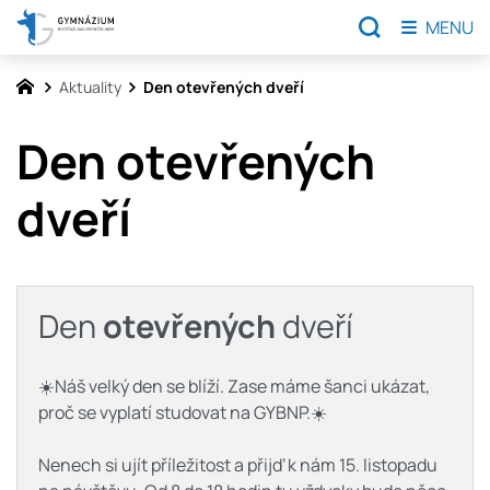
MENU
Aktuality
Den otevřených dveří
Den otevřených
dveří
Den
otevřených
dveří
☀️Náš velký den se blíží. Zase máme šanci ukázat,
proč se vyplatí studovat na GYBNP.☀️
Nenech si ujít příležitost a přijď k nám 15. listopadu