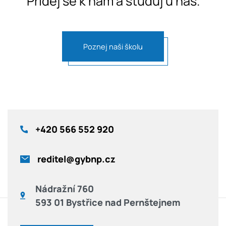
Přidej se k nám a studuj u nás.
Poznej naši školu
+420
566 552 920
reditel@gybnp.cz
Nádražní 760
593 01 Bystřice nad Pernštejnem