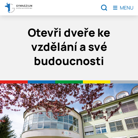
MENU
Otevři dveře
ke
vzdělání
a své
budoucnosti