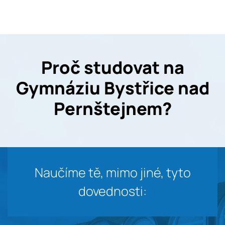
Proč studovat na
Gymnáziu Bystřice nad
Pernštejnem?
Naučíme tě, mimo jiné, tyto
dovednosti: