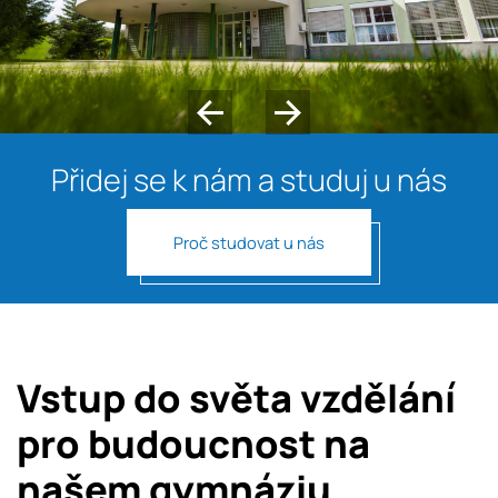
Přidej se k nám
a studuj u nás
Proč studovat u nás
Vstup do světa vzdělání
pro budoucnost na
našem gymnáziu