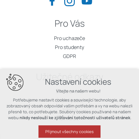
Pro Vás
Pro uchazeče
Pro studenty
GDPR
Užitečné odkazy
Nastavení cookies
Škola online
Vítejte na našem webu!
Školní pošta
Potřebujeme nastavit cookies a související technologie, aby
zobrazovaný obsah odpovídal vašim potřebám a vy na webu nalezli
Jídelna
přesně to, co potřebujete. Soubory cookies používané na našem
webu
nikdy neslouží ke zjišťování totožnosti uživatelů stránek
.
Linktree
Přijmout všechny cookies